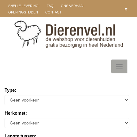
SNELLE LEVERING!
FAQ
ONS VERHAAL
OPENINGSTIJDEN
CONTACT
Toggle
navigati
Type
:
Herkomst
:
Lengte tussen
: