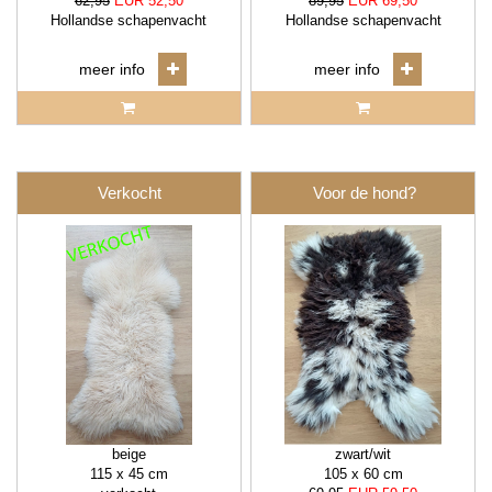
62,95
EUR 52,50
89,95
EUR 69,50
Hollandse schapenvacht
Hollandse schapenvacht
meer info
meer info
Verkocht
Voor de hond?
beige
zwart/wit
115 x 45 cm
105 x 60 cm