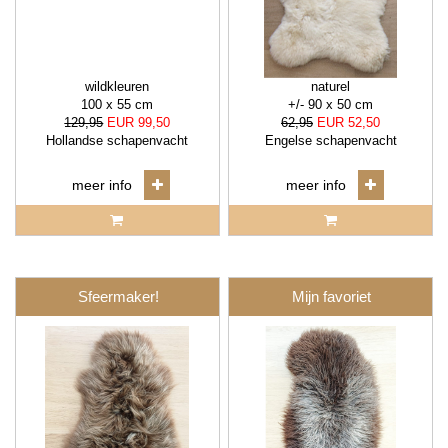
wildkleuren
naturel
100 x 55 cm
+/- 90 x 50 cm
129,95
EUR 99,50
62,95
EUR 52,50
Hollandse schapenvacht
Engelse schapenvacht
meer info
meer info
Sfeermaker!
Mijn favoriet