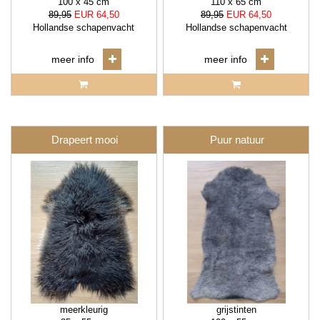
100 x 45 cm
110 x 65 cm
89,95
EUR 64,50
89,95
EUR 64,50
Hollandse schapenvacht
Hollandse schapenvacht
meer info
meer info
Drapeert mooi
Puur natuur
meerkleurig
grijstinten