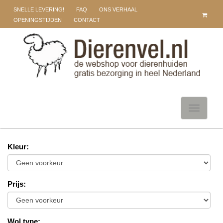
SNELLE LEVERING!
FAQ
ONS VERHAAL
OPENINGSTIJDEN
CONTACT
Toggle
navigati
Kleur
:
Prijs
:
Wol type
: