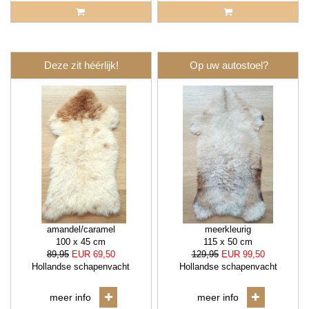
Deze zit héérlijk!
Op uw autostoel?
amandel/caramel
meerkleurig
100 x 45 cm
115 x 50 cm
89,95
EUR 69,50
129,95
EUR 99,50
Hollandse schapenvacht
Hollandse schapenvacht
meer info
meer info