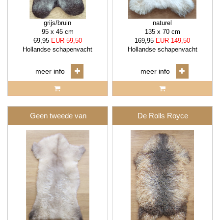
grijs/bruin
naturel
95 x 45 cm
135 x 70 cm
69,95
EUR 59,50
169,95
EUR 149,50
Hollandse schapenvacht
Hollandse schapenvacht
meer info
meer info
Geen tweede van
De Rolls Royce