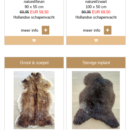
naturel/bruin
naturel/zwart
90 x 55 cm
100 x 50 cm
69,95
EUR 59,50
89,95
EUR 69,50
Hollandse schapenvacht
Hollandse schapenvacht
meer info
meer info
Groot & soepel
Stevige inplant