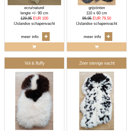
ecru/naturel
grijstinten
lengte +/- 90 cm
110 x 60 cm
129,95
EUR 100
99,95
EUR 79,50
IJslandse schapenvacht
IJslandse schapenvacht
meer info
meer info
Vol & fluffy
Zeer stevige vacht