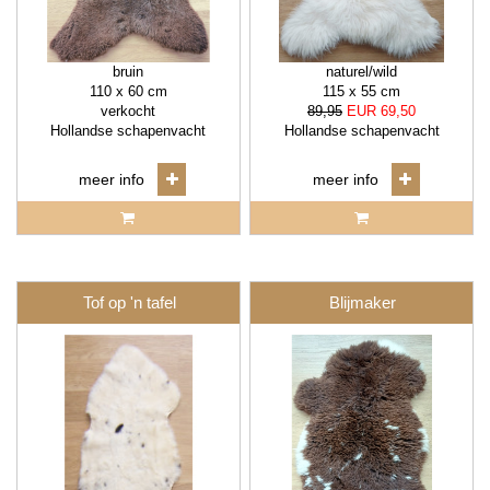
bruin
naturel/wild
110 x 60 cm
115 x 55 cm
verkocht
89,95
EUR 69,50
Hollandse schapenvacht
Hollandse schapenvacht
meer info
meer info
Tof op 'n tafel
Blijmaker