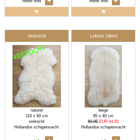
meer info
meer info
Verkocht
Lekker zitten!
naturel
beige
110 x 60 cm
85 x 40 cm
verkocht
89,95
EUR 64,50
Hollandse schapenvacht
Hollandse schapenvacht