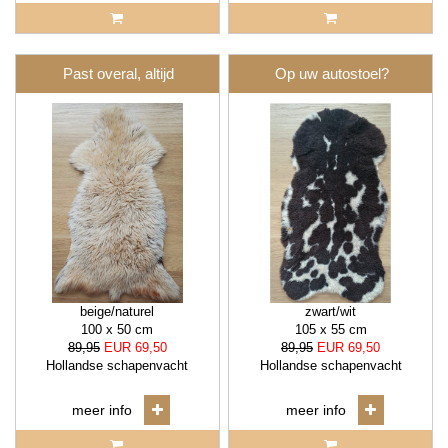
Past overal, altijd
Op uw autostoel?
beige/naturel
zwart/wit
100 x 50 cm
105 x 55 cm
89,95
EUR 69,50
89,95
EUR 69,50
Hollandse schapenvacht
Hollandse schapenvacht
meer info
meer info