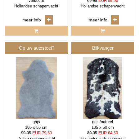
verkocht
69,95
EUR 59,50
Hollandse schapenvacht
Hollandse schapenvacht
meer info
meer info
Op uw autostoel?
Blikvanger
grijs
grijs/naturel
105 x 55 cm
105 x 50 cm
99,95
EUR 79,50
89,95
EUR 64,50
Duitse schapenvacht
Hollandse schapenvacht