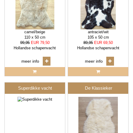
camel/beige
antraciet/wit
110 x 50 cm
105 x 50 cm
99,95
EUR 79,50
89,95
EUR 69,50
Hollandse schapenvacht
Hollandse schapenvacht
meer info
meer info
Superdikke vacht
De Klassieker