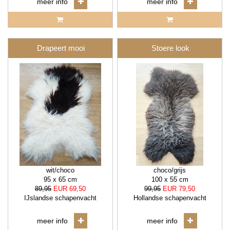
meer info
meer info
Drapeert mooi
Stoere look
wit/choco
choco/grijs
95 x 65 cm
100 x 55 cm
89,95
EUR 69,50
99,95
EUR 79,50
IJslandse schapenvacht
Hollandse schapenvacht
meer info
meer info