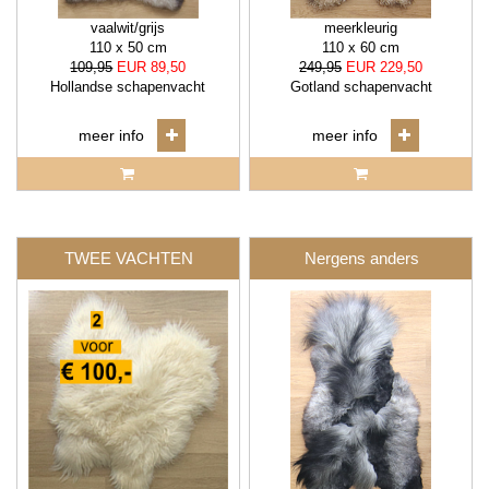
vaalwit/grijs
meerkleurig
110 x 50 cm
110 x 60 cm
109,95
EUR 89,50
249,95
EUR 229,50
Hollandse schapenvacht
Gotland schapenvacht
meer info
meer info
TWEE VACHTEN
Nergens anders