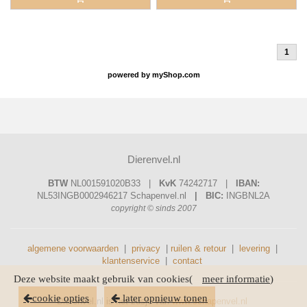
1
powered by
myShop.com
Dierenvel.nl
BTW
NL001591020B33 |
KvK
74242717 |
IBAN:
NL53INGB0002946217
Schapenvel.nl
| BIC:
INGBNL2A
copyright © sinds 2007
algemene voorwaarden
|
privacy
|
ruilen & retour
|
levering
|
klantenservice
|
contact
Deze website maakt gebruik van cookies(
meer informatie
)
cookie opties
later opnieuw tonen
Dierenvel.nl is het zusje van
www.schapenvel.nl