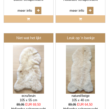
meer info
meer info
Niet wat het lijkt
Leuk op 'n bankje
ecru/bruin
naturel/beige
105 x 55 cm
105 x 40 cm
89,95
EUR 69,50
89,95
EUR 64,50
Hollandse schapenvacht
Hollandse schapenvacht