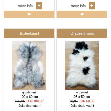
meer info
meer info
Buitenkans!
Drapeert mooi
grijstinten
wit/zwart
100 x 60 cm
95 x 50 cm
129,95
EUR 109,50
89,95
EUR 69,50
IJslandse vacht
IJslandsde vacht