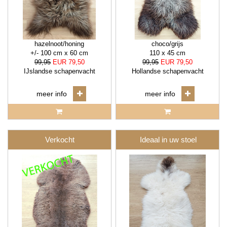
hazelnoot/honing
choco/grijs
+/- 100 cm x 60 cm
110 x 45 cm
99,95
EUR 79,50
99,95
EUR 79,50
IJslandse schapenvacht
Hollandse schapenvacht
meer info
meer info
Verkocht
Ideaal in uw stoel