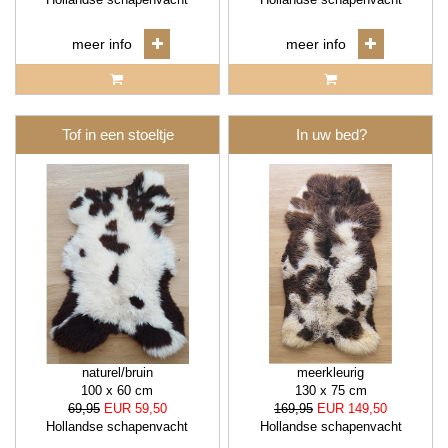
meer info
meer info
Tof in een stoeltje
In uw bed?
naturel/bruin
meerkleurig
100 x 60 cm
130 x 75 cm
69,95
EUR 59,50
169,95
EUR 149,50
Hollandse schapenvacht
Hollandse schapenvacht