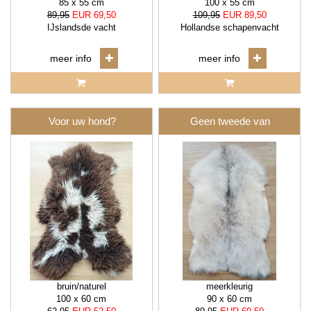
85 x 55 cm
100 x 55 cm
89,95
EUR 69,50
109,95
EUR 89,50
IJslandsde vacht
Hollandse schapenvacht
meer info
meer info
Voor uw hond?
Geen tweede van
bruin/naturel
meerkleurig
100 x 60 cm
90 x 60 cm