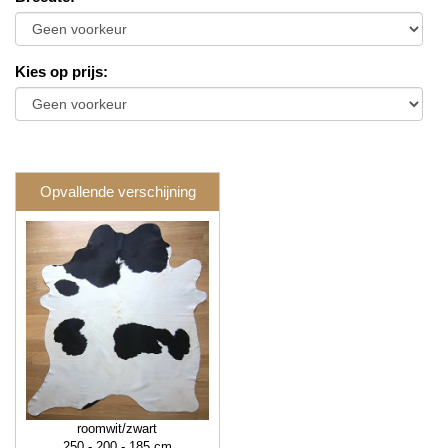
Kies op prijs
:
Opvallende verschijning
roomwit/zwart
250 - 200 - 185 cm