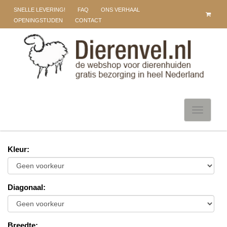
SNELLE LEVERING!
FAQ
ONS VERHAAL
OPENINGSTIJDEN
CONTACT
Toggle
navigati
Kleur
:
Diagonaal
:
Breedte
: