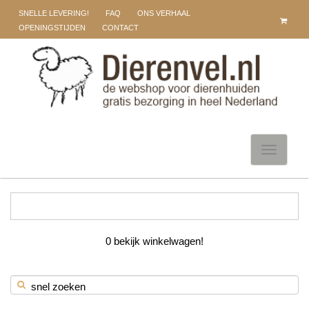
SNELLE LEVERING!
FAQ
ONS VERHAAL
OPENINGSTIJDEN
CONTACT
Toggle
navigati
winkelwagen
0
bekijk winkelwagen!
snel zoeken