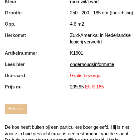
Kleur
roomwit/zwart
Grootte
250 - 200 - 185 cm (
toelichting
)
Opp.
4,6 m2
Herkomst
Zuid-Amerika: in Nederlandse
looierij verwerkt
Artikelnummer
K1901
Lees hier
onderhoudsinformatie
Uiteraard
Gratis bezorgd!
Prijs nu
239,95
EUR 165
bestel
De koe heeft buiten bij een particuliere boer geleefd. Hij is niet
voor zijn huid geslacht maar is een restproduct van de slacht.