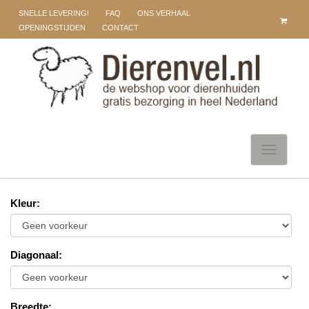
SNELLE LEVERING!
FAQ
ONS VERHAAL
OPENINGSTIJDEN
CONTACT
Toggle
navigati
Kleur
:
Diagonaal
:
Breedte
: