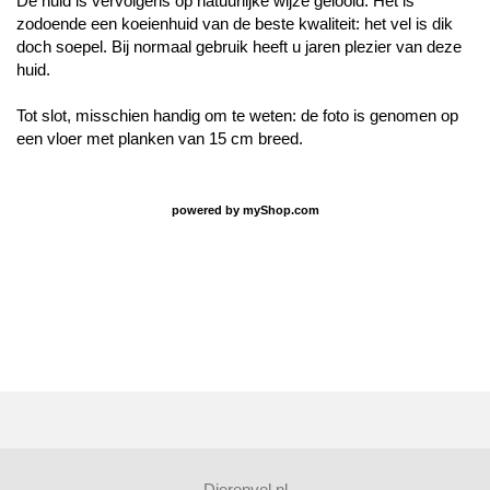
De huid is vervolgens op natuurlijke wijze gelooid. Het is
zodoende een koeienhuid van de beste kwaliteit: het vel is dik
doch soepel. Bij normaal gebruik heeft u jaren plezier van deze
huid.
Tot slot, misschien handig om te weten: de foto is genomen op
een vloer met planken van 15 cm breed.
powered by
myShop.com
Dierenvel.nl