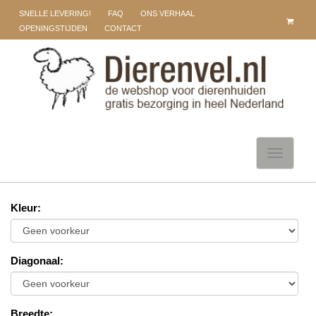
SNELLE LEVERING!
FAQ
ONS VERHAAL
OPENINGSTIJDEN
CONTACT
Toggle
navigati
Kleur
:
Diagonaal
:
Breedte
: