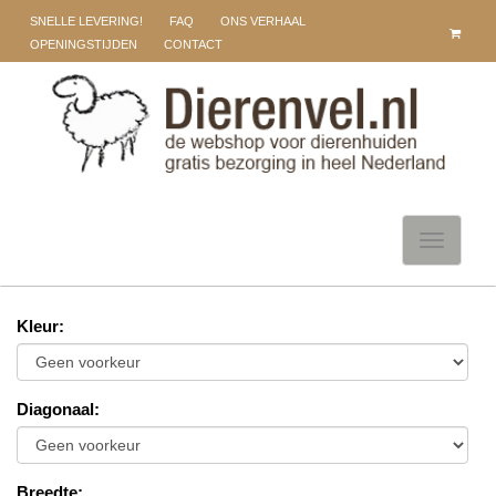
SNELLE LEVERING!
FAQ
ONS VERHAAL
OPENINGSTIJDEN
CONTACT
Toggle
navigati
Kleur
:
Diagonaal
:
Breedte
: