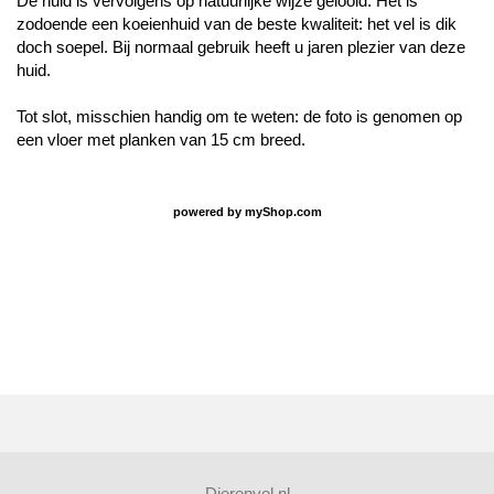
De huid is vervolgens op natuurlijke wijze gelooid. Het is
zodoende een koeienhuid van de beste kwaliteit: het vel is dik
doch soepel. Bij normaal gebruik heeft u jaren plezier van deze
huid.
Tot slot, misschien handig om te weten: de foto is genomen op
een vloer met planken van 15 cm breed.
powered by
myShop.com
Dierenvel.nl