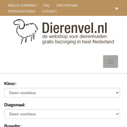
SNELLE LEVERING!
FAQ
ONS VERHAAL
OPENINGSTIJDEN
CONTACT
Toggle
navigati
Kleur
:
Diagonaal
:
Breedte
: