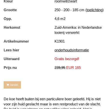
Kleur
roomwit/zwart
Grootte
250 - 200 - 185 cm (
toelichting
)
Opp.
4,6 m2
Herkomst
Zuid-Amerika: in Nederlandse
looierij verwerkt
Artikelnummer
K1901
Lees hier
onderhoudsinformatie
Uiteraard
Gratis bezorgd!
Prijs nu
239,95
EUR 165
bestel
De koe heeft buiten bij een particuliere boer geleefd. Hij is niet
voor zijn huid geslacht maar is een restproduct van de slacht.