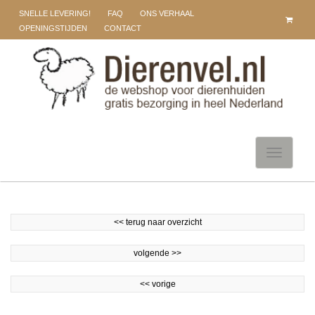
SNELLE LEVERING!
FAQ
ONS VERHAAL
OPENINGSTIJDEN
CONTACT
Toggle
navigati
<<
terug naar overzicht
volgende
>>
<<
vorige