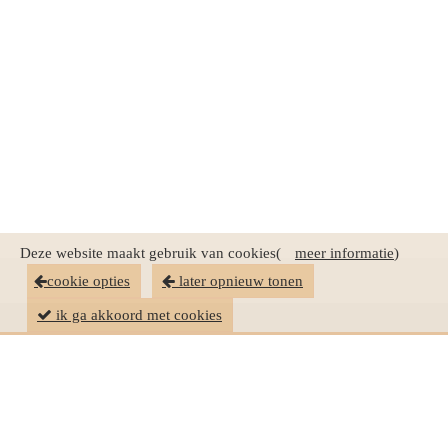
Deze website maakt gebruik van cookies(
meer informatie
)
cookie opties
later opnieuw tonen
ik ga akkoord met cookies
Dierenvel.nl
BTW
NL001591020B33 |
KvK
74242717 |
IBAN:
NL53INGB0002946217
Schapenvel.nl
| BIC:
INGBNL2A
copyright © sinds 2007