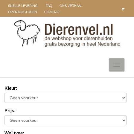
SNELLE LEVERING!
FAQ
ONS VERHAAL
OPENINGSTIJDEN
CONTACT
Toggle
navigati
Kleur
:
Prijs
:
Wol type
: