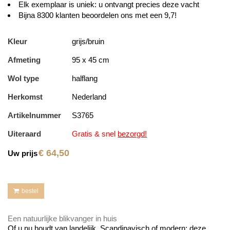
Elk exemplaar is uniek: u ontvangt precies deze vacht
Bijna 8300 klanten beoordelen ons met een 9,7!
Kleur
grijs/bruin
Afmeting
95 x 45 cm
Wol type
halflang
Herkomst
Nederland
Artikelnummer
S3765
Uiteraard
Gratis & snel
bezorgd!
€
64,50
Uw prijs
bestel
Een natuurlijke blikvanger in huis
Of u nu houdt van landelijk, Scandinavisch of modern: deze