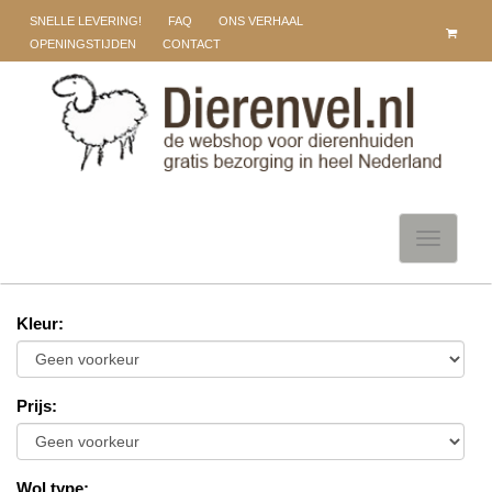
SNELLE LEVERING!
FAQ
ONS VERHAAL
OPENINGSTIJDEN
CONTACT
Toggle
navigati
Kleur
:
Prijs
:
Wol type
: